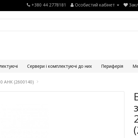
+380 44 2778181
Особистий кабінет
Закл
лектуючі
Сервери і комплектуючі до них
Периферія
Ме
0 AHK (2600140)