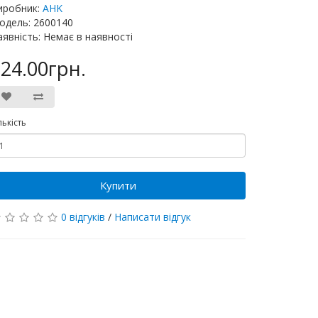
иробник:
AHK
одель: 2600140
аявність: Немає в наявності
24.00грн.
лькість
Купити
0 відгуків
/
Написати відгук