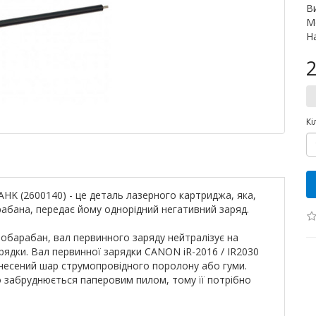
В
М
Н
2
Кі
AHK (2600140) - це деталь лазерного картриджа, яка,
абана, передає йому однорідний негативний заряд.
обарабан, вал первинного заряду нейтралізує на
ядки. Вал первинної зарядки CANON iR-2016 / IR2030
анесений шар струмопровідного поролону або гуми.
 забруднюється паперовим пилом, тому її потрібно