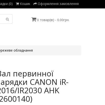
адки (0)
Кошик
Оформлення замовлення
0 товар(ів) - 0.00грн.
режеве обладнання
Вал первинної
зарядки CANON iR-
2016/IR2030 AHK
(2600140)