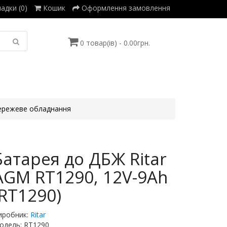
адки (0)
Кошик
Оформлення замовлення
0 товар(ів) - 0.00грн.
режеве обладнання
Батарея до ДБЖ Ritar
AGM RT1290, 12V-9Ah
(RT1290)
иробник:
Ritar
одель: RT1290