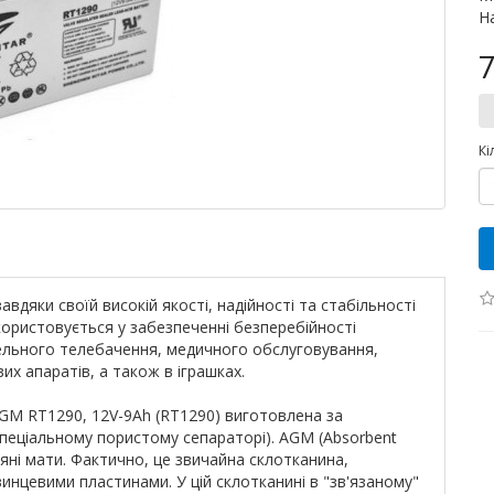
Н
7
Кі
вдяки своїй високій якості, надійності та стабільності
ористовується у забезпеченні безперебійності
ельного телебачення, медичного обслуговування,
их апаратів, а також в іграшках.
GM RT1290, 12V-9Ah (RT1290) виготовлена за
пеціальному пористому сепараторі). AGM (Absorbent
яні мати. Фактично, це звичайна склотканина,
нцевими пластинами. У цій склотканині в "зв'язаному"