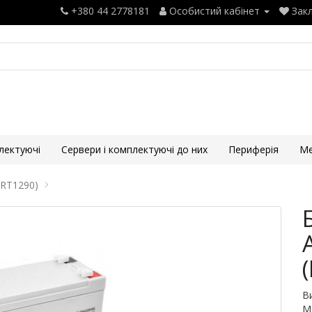
+380 44 2778181
Особистий кабінет
Закл
лектуючі
Сервери і комплектуючі до них
Периферія
Ме
(RT1290)
В
М