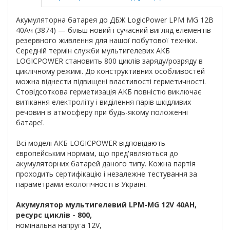
Акумуляторна батарея до ДБЖ LogicPower LPM MG 12В
40Ач (3874) — більш новий і сучасний вигляд елементів
резервного живлення для нашої побутової техніки.
Середній термін служби мультигелевих АКБ
LOGICPOWER становить 800 циклів заряду/розряду в
циклічному режимі. До конструктивних особливостей
можна віднести підвищені властивості герметичності.
Стовідсоткова герметизація АКБ повністю виключає
витікання електроліту і виділення парів шкідливих
речовин в атмосферу при будь-якому положенні
батареї.
Всі моделі АКБ LOGICPOWER відповідають
європейським нормам, що пред'являються до
акумуляторних батарей даного типу. Кожна партія
проходить сертифікацію і незалежне тестування за
параметрами екологічності в Україні.
Акумулятор мультигелевий LPM-MG 12V 40AH,
ресурс циклів - 800,
номінальна напруга 12V,