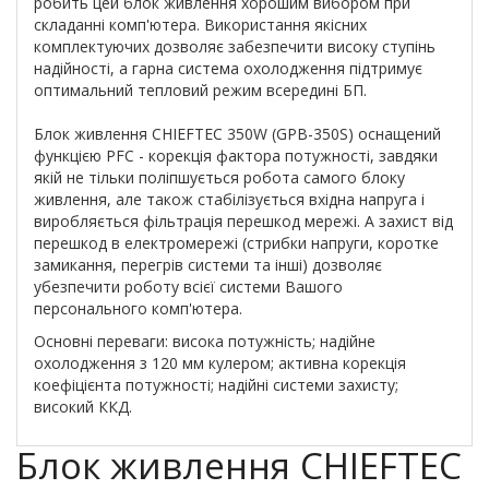
робить цей блок живлення хорошим вибором при
складанні комп'ютера. Використання якісних
комплектуючих дозволяє забезпечити високу ступінь
надійності, а гарна система охолодження підтримує
оптимальний тепловий режим всередині БП.
Блок живлення CHIEFTEC 350W (GPB-350S) оснащений
функцією PFC - корекція фактора потужності, завдяки
якій не тільки поліпшується робота самого блоку
живлення, але також стабілізується вхідна напруга і
виробляється фільтрація перешкод мережі. А захист від
перешкод в електромережі (стрибки напруги, коротке
замикання, перегрів системи та інші) дозволяє
убезпечити роботу всієї системи Вашого
персонального комп'ютера.
Основні переваги: висока потужність; надійне
охолодження з 120 мм кулером; активна корекція
коефіцієнта потужності; надійні системи захисту;
високий ККД.
Блок живлення CHIEFTEC