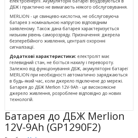
електроенергії. Акумуляторні батареї вбудовуються в
ДБЖ і практично не вимагають ніякого обслуговування.
MERLION - це свинцево-кислотна, не обслуговуюча
батарея з номінальною напругою відповідним
заявленому. Також дана батарея характеризується
низьким рівень саморозряду. Призначення: джерела
безперебійного живлення, централі охоронні
сигналізації.
Додаткові характеристики:
електроліт має
гелевидний стан, не боїться нахилу і перевороту.
Залежно від функціонування ДБЖ, акумуляторні батареї
MERLION при необхідності автоматично заряджаються
в будь-який час, коли джерело підключене до мережі.
Батарея до ДБЖ Merlion 12V-9Ah - це високоякісне
джерело живлення, розроблене відповідно до нових
технологій.
Батарея до ДБЖ Merlion
12V-9Ah (GP1290F2)