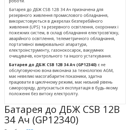
роботи.
Батарея до ДБЖ CSB 12В 34 Ач призначена для
резервного живлення промислового обладнання,
використовуються в джерелах безперебійного
живлення (UPS) та резервного освітлення, охоронних і
пожежних систем, в складі обладнання електрозв'язку,
аварійного освітлення, телеметричного обладнання,
портативної вимірювальної апаратури,
електроінструменту, газонокосарок, вакуумних
очищувачів, контрольного та іншого устаткування.
Батарея до ДБЖ CSB 12В 34 Ач (GP12340)
є не
обслуговуючою вона виконана за технологією AGM,
має невеликі масогабаритні показники, здатна
працювати в циклічному режимі, має низький рівень
саморозряду, допускається експлуатація в будь-якому
положенні без витоку електроліту.
Батарея до ДБЖ CSB 12В
34 Ач (GP12340)