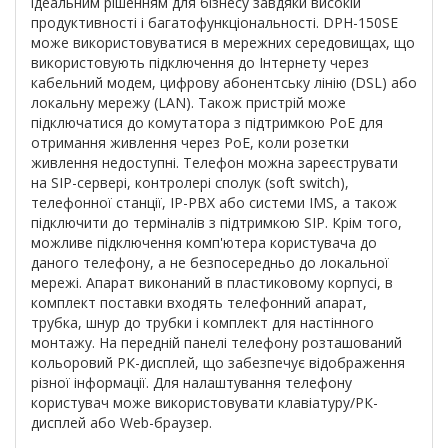
ідеальним рішенням для бізнесу завдяки високій
продуктивності і багатофункціональності. DPH-150SE
може використовуватися в мережних середовищах, що
використовують підключення до Інтернету через
кабельний модем, цифрову абонентську лінію (DSL) або
локальну мережу (LAN). Також пристрій може
підключатися до комутатора з підтримкою РоЕ для
отримання живлення через PoE, коли розетки
живлення недоступні. Телефон можна зареєструвати
на SIP-сервері, контролері сполук (soft switch),
телефонної станції, IP-PBX або системи IMS, а також
підключити до терміналів з підтримкою SIP. Крім того,
можливе підключення комп'ютера користувача до
даного телефону, а не безпосередньо до локальної
мережі. Апарат виконаний в пластиковому корпусі, в
комплект поставки входять телефонний апарат,
трубка, шнур до трубки і комплект для настінного
монтажу. На передній панелі телефону розташований
кольоровий РК-дисплей, що забезпечує відображення
різної інформації. Для налаштування телефону
користувач може використовувати клавіатуру/РК-
дисплей або Web-браузер.