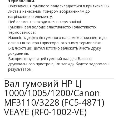
термоплівки.
Призначення гумового валу складається в притисканны
листа з нанесеним тонером зображенням до
нагрівального елементу.
Цей елемент знаходиться в термоплівці.
Гумовий вал володіє еластичністю і властивістю
термостійкості.
Наявність дефектів гумового вала може призвести до
осипання тонера і прискореного зносу термоплівки.
Від якості цієї деталі істотно залежить якість друку
документів.
Використовуючи цей гумовий вал для Вашого
друкувального пристрою, Ви завжди будете задоволені
результатом.
Вал гумовий HP LJ
1000/1005/1200/Canon
MF3110/3228 (FC5-4871)
VEAYE (RF0-1002-VE)