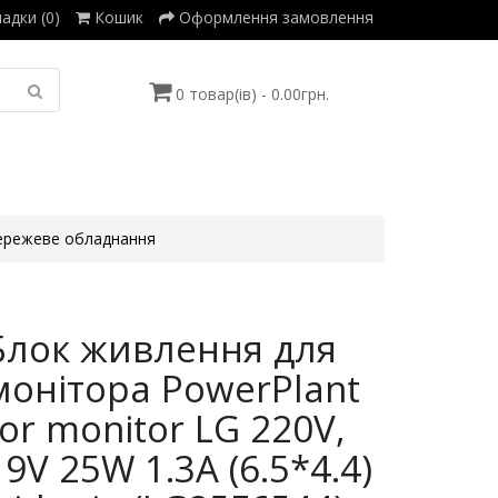
адки (0)
Кошик
Оформлення замовлення
0 товар(ів) - 0.00грн.
режеве обладнання
Блок живлення для
монітора PowerPlant
for monitor LG 220V,
19V 25W 1.3A (6.5*4.4)