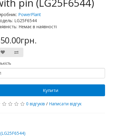
with pin (LG25F6544)
иробник:
PowerPlant
одель: LG25F6544
аявність: Немає в наявності
50.00грн.
лькість
Купити
0 відгуків
/
Написати відгук
,
(LG25F6544)