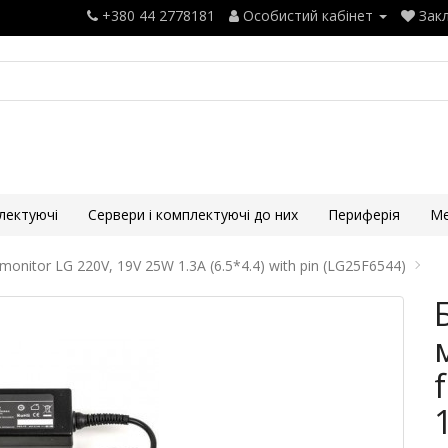
+380 44 2778181
Особистий кабінет
Закл
лектуючі
Сервери і комплектуючі до них
Периферія
Ме
onitor LG 220V, 19V 25W 1.3A (6.5*4.4) with pin (LG25F6544)