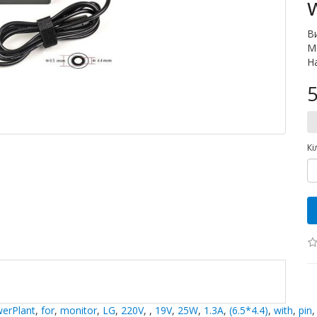
В
М
Н
5
Кі
erPlant
,
for
,
monitor
,
LG
,
220V
,
,
19V
,
25W
,
1.3A
,
(6.5*4.4)
,
with
,
pin