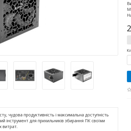
В
М
Н
2
Кі
сту, чудова продуктивність і максимальна доступність
ний інструмент для прихильників збирання ПК своїми
х витрат.