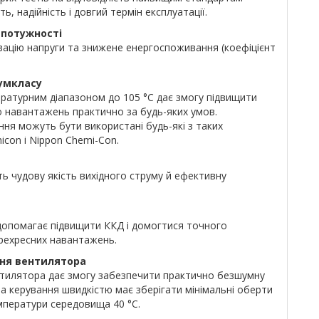
ь, надійність і довгий термін експлуатації.
 потужності
зацію напруги та знижене енергоспоживання (коефіцієнт
іумкласу
ературним діапазоном до 105 °C дає змогу підвищити
 до навантажень практично за будь-яких умов.
ня можуть бути використані будь-які з таких
icon і Nippon Chemi-Con.
ь чудову якість вихідного струму й ефективну
опомагає підвищити ККД і домогтися точного
ерехресних навантажень.
ня вентилятора
тилятора дає змогу забезпечити практично безшумну
а керування швидкістю має зберігати мінімальні оберти
мператури середовища 40 °C.