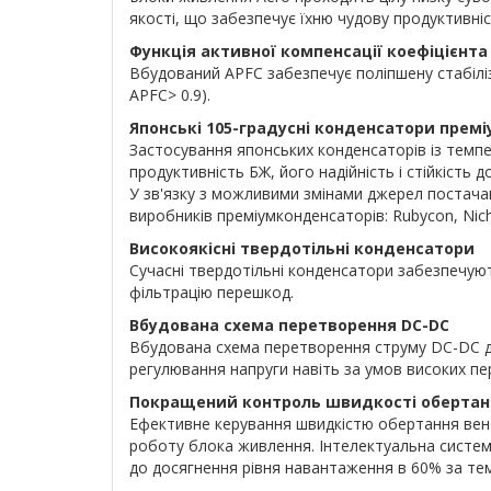
якості, що забезпечує їхню чудову продуктивніст
Функція активної компенсації коефіцієнта
Вбудований APFC забезпечує поліпшену стабілі
APFC> 0.9).
Японські 105-градусні конденсатори прем
Застосування японських конденсаторів із темп
продуктивність БЖ, його надійність і стійкість
У зв'язку з можливими змінами джерел постачан
виробників преміумконденсаторів: Rubycon, Nich
Високоякісні твердотільні конденсатори
Сучасні твердотільні конденсатори забезпечуют
фільтрацію перешкод.
Вбудована схема перетворення DC-DC
Вбудована схема перетворення струму DC-DC д
регулювання напруги навіть за умов високих п
Покращений контроль швидкості обертан
Ефективне керування швидкістю обертання вен
роботу блока живлення. Інтелектуальна систем
до досягнення рівня навантаження в 60% за те