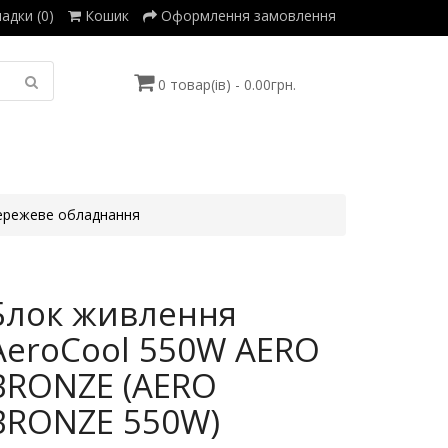
адки (0)
Кошик
Оформлення замовлення
0 товар(ів) - 0.00грн.
режеве обладнання
Блок живлення
AeroCool 550W AERO
BRONZE (AERO
BRONZE 550W)