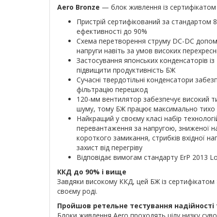
Aero Bronze
— блок живлення із сертифікатом 8
Пристрій сертифікований за стандартом 8
ефективності до 90%
Схема перетворення струму DC-DC допом
напруги навіть за умов високих перехрес
Застосування японських конденсаторів із
підвищити продуктивність БЖ
Сучасні твердотільні конденсатори забез
фільтрацію перешкод
120-мм вентилятор забезпечує високий тис
шуму, тому БЖ працює максимально тихо
Найкращий у своєму класі набір технологі
перевантаження за напругою, зниженої н
короткого замикання, стрибків вхідної на
захист від перегріву
Відповідає вимогам стандарту ErP 2013 L
ККД до 90% і вище
Завдяки високому ККД, цей БЖ із сертифікатом 8
своєму роді.
Пройшов ретельне тестування надійності 
Блоки живлення Aero проходять цілу низку суво