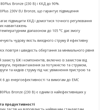
0Plus Bronze (230 В) і ККД до 90%.
0Plus 230V EU Bronze, що гарантує підвищення
агає підвищити ККД і домогтися точного регулювання
них навантажень
 температурним діапазоном до 105 °C дає змогу
печують чудову якість вихідного струму й ефективну
к повітря і швидкість обертання за мінімального рівня
й захисту БЖ і компонентів, включно із захистом від
апруги, перевантаження за потужністю та струмом,
пруги та кидків струму під час увімкнення пристрою та
ot 6 до енергоефективності та вимогам до ЕМС
0Plus Bronze (230 В) є одним із найефективніших у
та продуктивності
рих тестів на відповідність найвищим стандартам