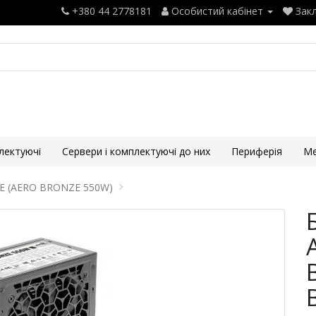
+380 44 2778181
Особистий кабінет
Закл
лектуючі
Сервери і комплектуючі до них
Периферія
Ме
E (AERO BRONZE 550W)