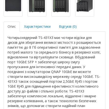
Опис
Характеристики
Відгуків (0)
Чотирьохядерний TS-431X3 має чотири відсіки для
дисків для зберігання великої місткості з розширюється
пам'яттю до 8 Гб оперативної пам'яті для задоволення
потреб малого та середнього бізнесу в резервної копії,
відновлення та віртуалізувати сховище. Вбудований
порт 10GbE SFP + забезпечує широку смугу
пропускання для інтенсивної передачі даних. У
поєднанні з комутатором QNAP 10GbE ви можете
створити високошвидкісну мережеву середу 10GbE. TS-
431X3 також оснащений портом 2,5GbE RJ45 і портом
1GbE RJ45 для підвищення ефективності колективного
доступу до файлів і спільної роботи. TS-431X3
забезпечує комплексне локальне, віддалене і хмарне
резервне копіювання, а також технологію безпечних
знімків, що допомагає створити надійний план